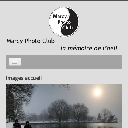
Accueil
images accueil
photo du mois
galeries photos
le Club
Liens sites membres