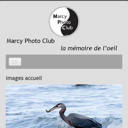
Accueil
images accueil
photo du mois
galeries photos
le Club
Liens sites membres