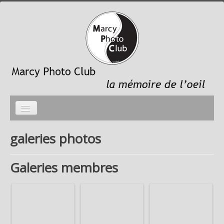
Accueil
galeries photos
photo du mois
Galeries membres
galeries photos
le Club
Liens sites membres