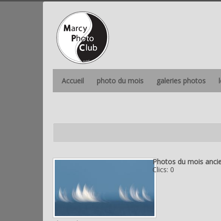
Accueil
photo du mois
galeries photos
Photos du mois anci
Clics: 0